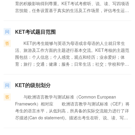
育的积极影响得到尊重。KET考试考察听、说、读、写四项语
言技能，任务设置基于真实的生活及工作场景，评估考生运用
英语进行有效交流的能力，因此在世界范围内得到广泛认
可。 · 每年，在世界60多个国家开展KET考试，采用pet考
KET考试题目范围
试的达到80个国家。这两项考试已被超过350家世界范围的企
问
业和近100家高等教育机构认可，知名公司包括西门子
答
KET的考生能够与英语为母语或非母语的人士就日常生
（Simens），KPMG，可口可乐（Coca-Cola），大电报局
活、旅游及工作方面的主题进行基本交流。KET考核的主题范
（Cable and Wireless）等。 · 希腊政府认可剑桥通用五级
围包括：个人信息；个人感觉，观点和经历；业余爱好；体
证书考试（KET,PET,FCE,CAE,CPE）,BEC及雅思考试，并
育；旅行；交通；健康；服务；日常生活；社交；学校和学
将其作为政府工作人员的语言标准，其中包括2004年雅典奥运
习；食品和饮料；饭店；天气；工作和职业等。
会的工作人员。 · 捷克共和国将KET、PET考试设为中级
和高级公务员的语言水平标准。 · 智利教育部要求所有在校
KET的级别划分
问
的学生在小学毕业前的英语水平达到等同剑桥通用英语
（MSE）的初级水平（KET-Key Eglish Test）；在中学毕业
答
与欧洲语言教学与测试标准（Common European
前的英语水平达到等同剑桥通用英语的中低级水平（PET-
Framework）相对应 欧洲语言教学与测试标准（CEF）将
Preliminary English Test）。对于智利政府提出的”English
考生的语言水平，从低到高，所具备的实际交流能力进行了详
Opens Doors”（英语打开国门），进而发展智利的战略来说，
尽描述(Can do statement)。描述出考生在听、说、读、写四
该项目的实施非常关键。 · 意大利教育部在国家教育体系中
项技能上所具备的典型能力，例如“能够做自我介绍”，“能够在
广泛采用剑桥ESOL考试,KET,PET考试被作为国家教学大纲的
社交，学术交流及工作环境下灵活及有效使用语言”。CEF把语