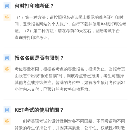
72%，4年级占19%，6年级占6%，其它年级占2%（见下
何时打印准考证？
问
图）。从这个数字不难看出，参加剑桥英语五级考试的主流人
群是5年级的小学生。这个年龄段的学生比6年级的学生有时
答
（1）第一种方法：请按照报名确认函上提示的准考证打印时
间、有精力，又比4年级的学生有积累、有能力，提早获得剑桥
间，登录报名网站的个人账户，自行下载并使用A4纸打印准考
英语五级证书，是他们在小升初之战中必备的“武器”。从这个
证。（2）第二种方法：请在考前20天左右，登陆考试平台，
意义上说，5年级的小学生适合参加剑桥英语五级的培训及考
查询并打印准考证。
试，同时也是目前参加该项考试的主流人群。
报名名额是否有限制？
问
答
考位容量有限，根据各考点的容量报名，报满为止。当报考页
面状态中出现“报名暂满”时，则该考点暂已报满，考生可选择
其他考点或持续关注。暂满的考位中，如有考生预订考位后24
小时内未支付，已预订的考位将自动释放。
KET考试的使用范围？
问
答
剑桥英语考试的设计做到对各不同国籍、不同母语和不同
背景的考生保持公平，并因其高质量、公平性、权威性和对教