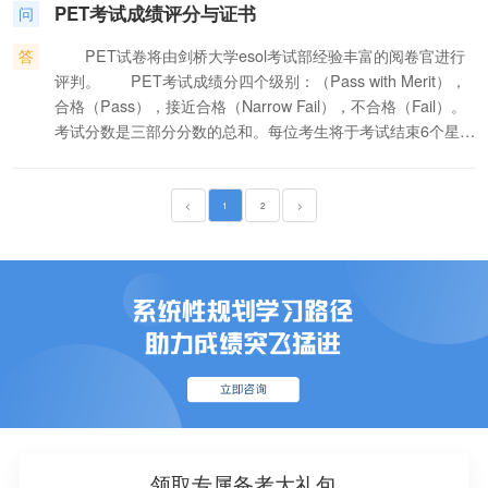
组成部分。 · 奥地利商会将KET、PET考试作为其语言能
PET考试成绩评分与证书
言水平划分为3个等级： A (Basic user) 基础水平 B
问
力测试的标准，并在维也纳的普通高中推行KET考试。 ·
(Independent user) 独立运用 C (Proficient user) 熟练运
KET考试在全世界超过100多个国家的高等教育机构得到普遍
答
PET试卷将由剑桥大学esol考试部经验丰富的阅卷官进行
用 每个等级都分为2个级别：A1, A2, B1, B2, C1 和C2.
认可。其中包括意大利的Universita degli Studi di Roma “La
评判。 PET考试成绩分四个级别：（Pass with Merit），
Spienza”大学和Universita degli Studi di Pavia大学，以及西班
合格（Pass），接近合格（Narrow Fail），不合格（Fail）。
牙的Universidad de Granada 大学和the Universidad
考试分数是三部分分数的总和。每位考生将于考试结束6个星期
deValladolid大学。 · KET考试被列入英国国家教学大纲。
后受到考试结果报告，报告中不仅提供考生的总分数，还标明
考生在某部分试卷的得分高低。通过考试的考生将于考试后3个
月内获得由剑桥大学考试委员会ESOL考试中心颁发的证书。
<
1
2
>
领取专属备考大礼包