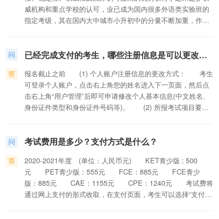
项目和课程，北外网院青少部利用考试间隙，采取现场向家长
威机构和重点学校的认可，业已成为国内很多外语类实验班的
发放问卷的方式进行了问卷调查，共发放问卷近180份，回收
指定考级，其在国内大中城市小升初中的分量不断加重，作用
有效问卷165份。调查涉及剑桥英语五级考生的就读学校及年
不容忽视，已愈发受到家长和小学生的关注与追捧。 去年5
级、参加考试目的、备考时间、是否参加过培训班等。 调
月15日，剑桥英语五级次青少版KET/PET考试在北京外国语大
查结果显示，参加此次剑桥英语五级考试的人群集中在4-5年
已经完成支付的考生，哪些注册信息是可以更改的？
学网络教育学院（简称北外网院）考点圆满结束，共有500多
问
级，其中5年级学生多，占72%；从考试目的来看，63%的考
名小学生参与了此次考试。为了帮助广大家长学生深入了解剑
生选择“升学“作为参加考试的目的，表明剑桥英语五级证书在
答
报名截止之前 (1) 个人账户注册信息的更改方式： 考生
桥英语五级考试的理念、作用、方法、技巧，以及相关的学习
小升初中起到的重要作用；从备考方式来看，73%的考生选择
可登录个人账户，点击右上角您的姓名进入下一页面，然后点
项目和课程，北外网院青少部利用考试间隙，采取现场向家长
了“参加有针对性的培训班”，然而认为培训效果较好的仅占
击右上角“用户管理”后即可申请修改个人基本信息(中文姓名、
发放问卷的方式进行了问卷调查，共发放问卷近180份，回收
12%，反映出相应培训课程水平参差不齐的现状。 考生特
身份证件类型和身份证件号码等)。 (2) 所报考试项目要求
有效问卷165份。调查涉及剑桥英语五级考生的就读学校及年
征分析 5年级参考宜备战小升初 此次调研结果显示，从参
填写的个人信息的更改方式： 考生可更改本人的拼音姓、
级、参加考试目的、备考时间、是否参加过培训班等。 调
加剑桥英语五级考试考生的年龄分布来看，5年级考生占到
拼音名和所在学校或单位的信息。操作方法为：进入报名网站
查结果显示，参加此次剑桥英语五级考试的人群集中在4-5年
72%，4年级占19%，6年级占6%，其它年级占2%（见下
考试费用是多少？支付方式是什么？
的个人账户，在“我的报考”栏下的报考明细中的“操作”项下点
问
级，其中5年级学生多，占72%；从考试目的来看，63%的考
图）。从这个数字不难看出，参加剑桥英语五级考试的主流人
击“详情”，进入详情页面后点击编辑按钮即更改上述信
生选择“升学“作为参加考试的目的，表明剑桥英语五级证书在
群是5年级的小学生。这个年龄段的学生比6年级的学生有时
答
2020-2021年度 (单位：人民币元) KET青少版 : 500
息。 报名截止之后，如考生发现本人的汉语拼音姓、汉语
小升初中起到的重要作用；从备考方式来看，73%的考生选择
间、有精力，又比4年级的学生有积累、有能力，提早获得剑桥
元 PET青少版：555元 FCE：885元 FCE青少
拼音名和身份证件号码有误，可在考试当天向所报考点提出修
了“参加有针对性的培训班”，然而认为培训效果较好的仅占
英语五级证书，是他们在小升初之战中必备的“武器”。从这个
版：885元 CAE：1155元 CPE：1240元 考试费将
改。
12%，反映出相应培训课程水平参差不齐的现状。 考生特
意义上说，5年级的小学生适合参加剑桥英语五级的培训及考
通过网上支付的形式收取，在支付页面，考生可以选择“支付
征分析 5年级参考宜备战小升初 此次调研结果显示，从参
试，同时也是目前参加该项考试的主流人群。
宝”或“首信易支付”方式支付考试费用。
加剑桥英语五级考试考生的年龄分布来看，5年级考生占到