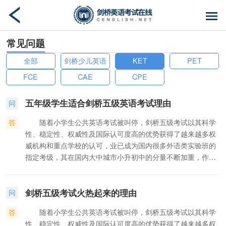
常见问题
全部
剑桥少儿英语
KET
PET
FCE
CAE
CPE
五年级学生适合剑桥五级英语考试理由
问
答
随着小学生公共英语考试被叫停，剑桥五级考试以其科学
性、稳定性、权威性及国际认可度高的优势获得了越来越多权
威机构和重点学校的认可，业已成为国内很多外语类实验班的
指定考级，其在国内大中城市小升初中的分量不断加重，作用
不容忽视，已愈发受到家长和小学生的关注与追捧。 去年5
月15日，剑桥英语五级次青少版KET/PET考试在北京外国语大
剑桥五级考试火热起来的理由
学网络教育学院（简称北外网院）考点圆满结束，共有500多
问
名小学生参与了此次考试。为了帮助广大家长学生深入了解剑
答
随着小学生公共英语考试被叫停，剑桥五级考试以其科学
桥英语五级考试的理念、作用、方法、技巧，以及相关的学习
性、稳定性、权威性及国际认可度高的优势获得了越来越多权