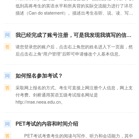
（Cable and Wireless）等。 ·希腊政府认可剑桥通用五级
低到高将考生的英语水平和所具背的实际交流能力进行了详尽
证书考试（KET,PET,FCE,CAE,CPE）,BEC及雅思考试，并
描述（Can do statement）。描述出考生在听、说、读、写四
将其作为政府工作人员的语言标准，其中包括2004年雅典奥运
项技能上所具备的典型能力，例如“能够做自我介绍”，“能够在
会的工作人员。 ·捷克共和国将KET、PET考试设为中级和
社交，学术交流及工作环境下灵活及有效地实用语言”。
高级公务员的语言水平标准。 ·智利教育部要求所有在校的
我已经完成了账号注册，可是我发现我填写的信息有错误，怎么办？
CEF把语言水平划分为3个等级： A（Basic user）基础水
问
学生在小学毕业前的英语水平达到等同剑桥通用英语（MSE）
平 B（Independent user）独立运用 C （Proficient
的初级水平（KET-Key Eglish Test）；在中学毕业前的英语水
答
请您登录您的账户后，点击右上角您的姓名进入下一页面，然
user） 熟练运用 每个级别都分为2个级别：A1、A2、
平达到等同剑桥通用英语的中低级水平（Pet-Preliminary
后点击右上角“用户管理”后即可申请修改个人基本信息。
B1、B2、C1和C2.
English Test）。对于智利政府提出的”English Opens
Doors”（英语打开国门），进而发展智利的战略来说，该项目
的实施非常关键。 ·意大利教育部在国家教育体系中广泛采
如何报名参加考试？
问
用剑桥ESOL考试，KET,PET考试被作为国家教学大纲的一部
分。PET考试在意大利被作为“同一校园”项目的语言标准，项
答
采取网上报名的方式。考生可直接上网注册个人信息，网上支
目涵盖的70所大学，英语语言要求达到PET水平。 ·瑞士将
付考费。剑桥通用英语五级考试报名网址是
PET考试作为职业类学校的毕业考试。考试成绩经常被作为学
http://mse.neea.edu.cn。
生毕业成绩或作为特殊才能打印在毕业证书上。 ·在德国，
PET考试有国家教育部认可，在大部分地区的中学使用。 ·
奥地利商会将KET、PET考试作为其语言能力测试的标
PET考试的内容和时间介绍
问
准。 ·匈牙利教育部鉴定委员会正式认可PET考试。
答
PET考试考查考生的阅读与写作、听力和会话能力，其中