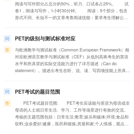
阅读与写作部分占总分的50%，听力、口试各占25%。 试
卷1，阅读与写作，1小时30分钟。 阅读：5个部分，包含
形式不同、长短不一的文章考查阅读技能：要求考生理解公共
场合的通知、符号或标记;能读懂事实性短篇文章，并提取信息;
能说明语言结构、作者意图及理解文章可能对读者产生的影
PET的级别与测试标准对应
响。 写作：包含3个部分，要求考生完成句型转换、填充表
问
格、提供信息、报告事件、描述情境、表达观点等任务。
答
与欧洲教学与测试标准（Common European Framework）相
试卷2，听力，约30分钟(包含8分钟卷写答案的时间) 听
对应欧洲语言教学与测试标准（CEF）从低到高将考生的英语
力：4个部分，包含长短不一的对话和独白：要求考生能够听懂
水平和所具背的实际交流能力进行了详尽描述（Can do
公共通告及做出的回应、理解对话、提取试试性信息、了解说
statement）。描述出考生在听、说、读、写四项技能上所具备
话者的态度和意图。 试卷3，口试，10-12分钟 口试：
的典型能力，例如“能够做自我介绍”，“能够在社交，学术交流
4个部分：考生两人一组同时应试考生与考官一对一交谈;考生
及工作环境下灵活及有效地实用语言”。CEF把语言水平划分为
与考生根据提示资料，互相进行交谈。考核考生在交流过程中
PET考试的题目范围
3个等级：A（Basic user）基础水平B（Independent user）
问
参与、理解问题以及回应的能力。
独立运用C （Proficient user） 熟练运用每个级别都分为2个级
答
PET考试题目范围: PET考生应该能与英语为母语或非
别：A1、A2、B1、B2、C1和C2.
母语的人士就日常生活、学习、工作等场景进行有效的交流。
考核的主题范围包括：日常生活;教育;娱乐和媒体;环境;食品和
饮料;业余爱好;健康，医药和锻炼;房屋和家;个人情感，观点和
经历;个人信息;地方和建筑;与他人关系;交通;服务;购物;社交;运