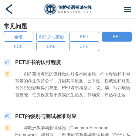
常见问题
全部
剑桥少儿英语
KET
PET
FCE
CAE
CPE
PET证书的认可程度
问
答
剑桥英语考试的设计做到对各不同国籍、不同母语和不同
背景的考生保持公平，并因其高质量、公平性、权威性和对教
育的积极影响得到尊重。PET考试考察听、说、读、写四项语
言技能，任务设置基于真实的生活及工作场景，评估考生运用
英语进行有效交流的能力，因此在世界范围内得到广泛认
可。 ·每年，在世界60多个国家开展KET考试，采用PET考
PET的级别与测试标准对应
试的达到80个国家。这两项考试已被超过350家世界范围的企
问
业和近100家高等教育机构认可，知名公司包括西门子
答
与欧洲教学与测试标准（Common European
（Simens），KPMG，可口可乐（Coca-Cola），大电报局
Framework）相对应 欧洲语言教学与测试标准（CEF）从