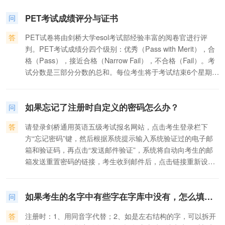
动;自然世界;工作和职业;旅行和假期等。
PET考试成绩评分与证书
问
答
PET试卷将由剑桥大学esol考试部经验丰富的阅卷官进行评
判。PET考试成绩分四个级别：优秀（Pass with Merit），合
格（Pass），接近合格（Narrow Fail），不合格（Fail）。考
试分数是三部分分数的总和。每位考生将于考试结束6个星期后
受到考试结果报告，报告中不仅提供考生的总分数，还标明考
生在某部分试卷的得分高低。通过考试的考生将于考试后3个月
如果忘记了注册时自定义的密码怎么办？
内获得由剑桥大学考试委员会ESOL考试中心颁发的证书。
问
答
请登录剑桥通用英语五级考试报名网站，点击考生登录栏下
方“忘记密码”键，然后根据系统提示输入系统验证过的电子邮
箱和验证码，再点击“发送邮件验证”，系统将自动向考生的邮
箱发送重置密码的链接，考生收到邮件后，点击链接重新设置
密码即可。
如果考生的名字中有些字在字库中没有，怎么填写？
问
答
注册时：1、用同音字代替；2、如是左右结构的字，可以拆开