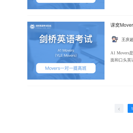
课窝Mov
王庆
A1 Mov
<