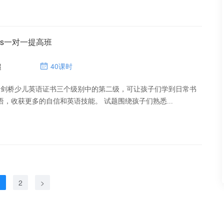
ers一对一提高班
超
40课时
ers是剑桥少儿英语证书三个级别中的第二级，可让孩子们学到日常书
面和口头英语，收获更多的自信和英语技能。 试题围绕孩子们熟悉...
1
2
>