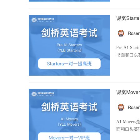
课窝Star
Rose
CHAI
Pre A1
课窝Move
Rose
CHAI
A1 Mov