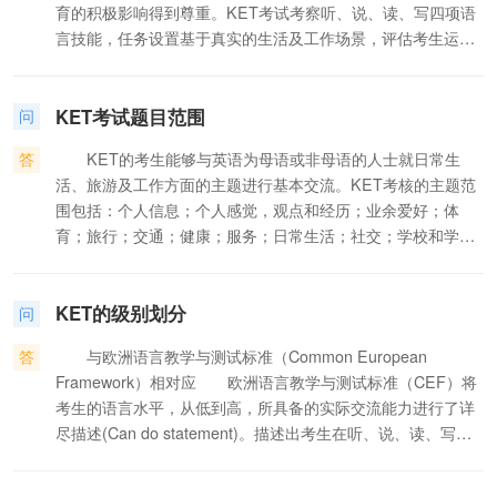
育的积极影响得到尊重。KET考试考察听、说、读、写四项语
言技能，任务设置基于真实的生活及工作场景，评估考生运用
英语进行有效交流的能力，因此在世界范围内得到广泛认
可。 · 每年，在世界60多个国家开展KET考试，采用pet考
KET考试题目范围
试的达到80个国家。这两项考试已被超过350家世界范围的企
问
业和近100家高等教育机构认可，知名公司包括西门子
答
KET的考生能够与英语为母语或非母语的人士就日常生
（Simens），KPMG，可口可乐（Coca-Cola），大电报局
活、旅游及工作方面的主题进行基本交流。KET考核的主题范
（Cable and Wireless）等。 · 希腊政府认可剑桥通用五级
围包括：个人信息；个人感觉，观点和经历；业余爱好；体
证书考试（KET,PET,FCE,CAE,CPE）,BEC及雅思考试，并
育；旅行；交通；健康；服务；日常生活；社交；学校和学
将其作为政府工作人员的语言标准，其中包括2004年雅典奥运
习；食品和饮料；饭店；天气；工作和职业等。
会的工作人员。 · 捷克共和国将KET、PET考试设为中级
和高级公务员的语言水平标准。 · 智利教育部要求所有在校
KET的级别划分
问
的学生在小学毕业前的英语水平达到等同剑桥通用英语
（MSE）的初级水平（KET-Key Eglish Test）；在中学毕业
答
与欧洲语言教学与测试标准（Common European
前的英语水平达到等同剑桥通用英语的中低级水平（PET-
Framework）相对应 欧洲语言教学与测试标准（CEF）将
Preliminary English Test）。对于智利政府提出的”English
考生的语言水平，从低到高，所具备的实际交流能力进行了详
Opens Doors”（英语打开国门），进而发展智利的战略来说，
尽描述(Can do statement)。描述出考生在听、说、读、写四
该项目的实施非常关键。 · 意大利教育部在国家教育体系中
项技能上所具备的典型能力，例如“能够做自我介绍”，“能够在
广泛采用剑桥ESOL考试,KET,PET考试被作为国家教学大纲的
社交，学术交流及工作环境下灵活及有效使用语言”。CEF把语