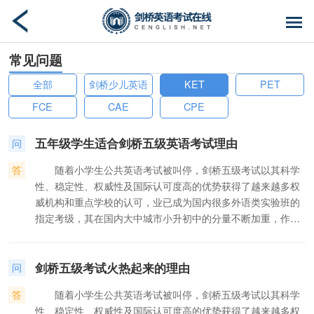
常见问题
全部
剑桥少儿英语
KET
PET
FCE
CAE
CPE
五年级学生适合剑桥五级英语考试理由
问
答
随着小学生公共英语考试被叫停，剑桥五级考试以其科学
性、稳定性、权威性及国际认可度高的优势获得了越来越多权
威机构和重点学校的认可，业已成为国内很多外语类实验班的
指定考级，其在国内大中城市小升初中的分量不断加重，作用
不容忽视，已愈发受到家长和小学生的关注与追捧。 去年5
月15日，剑桥英语五级次青少版KET/PET考试在北京外国语大
剑桥五级考试火热起来的理由
学网络教育学院（简称北外网院）考点圆满结束，共有500多
问
名小学生参与了此次考试。为了帮助广大家长学生深入了解剑
答
随着小学生公共英语考试被叫停，剑桥五级考试以其科学
桥英语五级考试的理念、作用、方法、技巧，以及相关的学习
性、稳定性、权威性及国际认可度高的优势获得了越来越多权