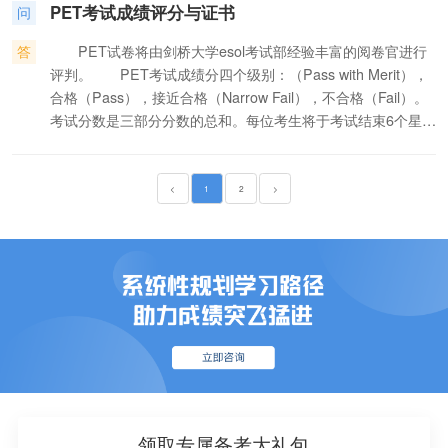
组成部分。 · 奥地利商会将KET、PET考试作为其语言能
PET考试成绩评分与证书
言水平划分为3个等级： A (Basic user) 基础水平 B
问
力测试的标准，并在维也纳的普通高中推行KET考试。 ·
(Independent user) 独立运用 C (Proficient user) 熟练运
KET考试在全世界超过100多个国家的高等教育机构得到普遍
答
PET试卷将由剑桥大学esol考试部经验丰富的阅卷官进行
用 每个等级都分为2个级别：A1, A2, B1, B2, C1 和C2.
认可。其中包括意大利的Universita degli Studi di Roma “La
评判。 PET考试成绩分四个级别：（Pass with Merit），
Spienza”大学和Universita degli Studi di Pavia大学，以及西班
合格（Pass），接近合格（Narrow Fail），不合格（Fail）。
牙的Universidad de Granada 大学和the Universidad
考试分数是三部分分数的总和。每位考生将于考试结束6个星期
deValladolid大学。 · KET考试被列入英国国家教学大纲。
后受到考试结果报告，报告中不仅提供考生的总分数，还标明
考生在某部分试卷的得分高低。通过考试的考生将于考试后3个
月内获得由剑桥大学考试委员会ESOL考试中心颁发的证书。
<
1
2
>
领取专属备考大礼包