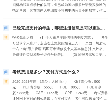
项目和课程，北外网院青少部利用考试间隙，采取现场向家长
威机构和重点学校的认可，业已成为国内很多外语类实验班的
发放问卷的方式进行了问卷调查，共发放问卷近180份，回收
指定考级，其在国内大中城市小升初中的分量不断加重，作用
有效问卷165份。调查涉及剑桥英语五级考生的就读学校及年
不容忽视，已愈发受到家长和小学生的关注与追捧。 去年5
级、参加考试目的、备考时间、是否参加过培训班等。 调
月15日，剑桥英语五级次青少版KET/PET考试在北京外国语大
查结果显示，参加此次剑桥英语五级考试的人群集中在4-5年
已经完成支付的考生，哪些注册信息是可以更改的？
学网络教育学院（简称北外网院）考点圆满结束，共有500多
问
级，其中5年级学生多，占72%；从考试目的来看，63%的考
名小学生参与了此次考试。为了帮助广大家长学生深入了解剑
生选择“升学“作为参加考试的目的，表明剑桥英语五级证书在
答
报名截止之前 (1) 个人账户注册信息的更改方式： 考生
桥英语五级考试的理念、作用、方法、技巧，以及相关的学习
小升初中起到的重要作用；从备考方式来看，73%的考生选择
可登录个人账户，点击右上角您的姓名进入下一页面，然后点
项目和课程，北外网院青少部利用考试间隙，采取现场向家长
了“参加有针对性的培训班”，然而认为培训效果较好的仅占
击右上角“用户管理”后即可申请修改个人基本信息(中文姓名、
发放问卷的方式进行了问卷调查，共发放问卷近180份，回收
12%，反映出相应培训课程水平参差不齐的现状。 考生特
身份证件类型和身份证件号码等)。 (2) 所报考试项目要求
有效问卷165份。调查涉及剑桥英语五级考生的就读学校及年
征分析 5年级参考宜备战小升初 此次调研结果显示，从参
填写的个人信息的更改方式： 考生可更改本人的拼音姓、
级、参加考试目的、备考时间、是否参加过培训班等。 调
加剑桥英语五级考试考生的年龄分布来看，5年级考生占到
拼音名和所在学校或单位的信息。操作方法为：进入报名网站
查结果显示，参加此次剑桥英语五级考试的人群集中在4-5年
72%，4年级占19%，6年级占6%，其它年级占2%（见下
考试费用是多少？支付方式是什么？
的个人账户，在“我的报考”栏下的报考明细中的“操作”项下点
问
级，其中5年级学生多，占72%；从考试目的来看，63%的考
图）。从这个数字不难看出，参加剑桥英语五级考试的主流人
击“详情”，进入详情页面后点击编辑按钮即更改上述信
生选择“升学“作为参加考试的目的，表明剑桥英语五级证书在
群是5年级的小学生。这个年龄段的学生比6年级的学生有时
答
2020-2021年度 (单位：人民币元) KET青少版 : 500
息。 报名截止之后，如考生发现本人的汉语拼音姓、汉语
小升初中起到的重要作用；从备考方式来看，73%的考生选择
间、有精力，又比4年级的学生有积累、有能力，提早获得剑桥
元 PET青少版：555元 FCE：885元 FCE青少
拼音名和身份证件号码有误，可在考试当天向所报考点提出修
了“参加有针对性的培训班”，然而认为培训效果较好的仅占
英语五级证书，是他们在小升初之战中必备的“武器”。从这个
版：885元 CAE：1155元 CPE：1240元 考试费将
改。
12%，反映出相应培训课程水平参差不齐的现状。 考生特
意义上说，5年级的小学生适合参加剑桥英语五级的培训及考
通过网上支付的形式收取，在支付页面，考生可以选择“支付
征分析 5年级参考宜备战小升初 此次调研结果显示，从参
试，同时也是目前参加该项考试的主流人群。
宝”或“首信易支付”方式支付考试费用。
加剑桥英语五级考试考生的年龄分布来看，5年级考生占到