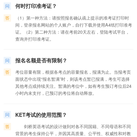
72%，4年级占19%，6年级占6%，其它年级占2%（见下
何时打印准考证？
问
图）。从这个数字不难看出，参加剑桥英语五级考试的主流人
群是5年级的小学生。这个年龄段的学生比6年级的学生有时
答
（1）第一种方法：请按照报名确认函上提示的准考证打印时
间、有精力，又比4年级的学生有积累、有能力，提早获得剑桥
间，登录报名网站的个人账户，自行下载并使用A4纸打印准考
英语五级证书，是他们在小升初之战中必备的“武器”。从这个
证。（2）第二种方法：请在考前20天左右，登陆考试平台，
意义上说，5年级的小学生适合参加剑桥英语五级的培训及考
查询并打印准考证。
试，同时也是目前参加该项考试的主流人群。
报名名额是否有限制？
问
答
考位容量有限，根据各考点的容量报名，报满为止。当报考页
面状态中出现“报名暂满”时，则该考点暂已报满，考生可选择
其他考点或持续关注。暂满的考位中，如有考生预订考位后24
小时内未支付，已预订的考位将自动释放。
KET考试的使用范围？
问
答
剑桥英语考试的设计做到对各不同国籍、不同母语和不同
背景的考生保持公平，并因其高质量、公平性、权威性和对教