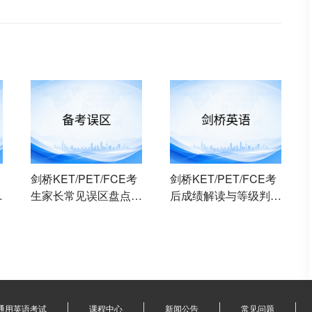
剑桥KET/PET/FCE考
剑桥KET/PET/FCE考
：
生家长常见误区盘点：
后成绩解读与等级判
练
避开这些弯路才能高效
定：如何科学评估考试
出分
表现并规划下一步
通用英语考试
课程中心
新闻公告
常见问题