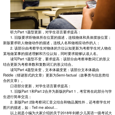
听力Part 1题型更新，对学生语言要求提高：
1. 旧版要求听物体所在位置的描述，连线物体和具体摆放位置；
新版要求听人物做动作的描述，连线人名和做相应动作的人；
2. 该部分由考察学生对物体的方位认知更新为考察学生对人物在
某地做某事的描述理解和方位认知，同时要求能够认读人名。
读写Part 1题型不变，要求提高：该部分由考察单数词汇的形义
结合更新为考察单数和复数词汇的形义结合。
读写Part 4题型未变，文本体裁变更：该部分文本体裁由
Riddle（猜谜形式的文章）更新为Semi-factual（故事类与信息类结
合的文章）。
口语部分更新，对学生语言要求提高：
1. 旧版Part 1和Part 2合并为新版的Part 1，考官将在此部分与学
生进行简单交流；
2. 新版Part 2除考察词汇音义结合和物品属性外，还考察学生对
图片的描述，如：Tell me about…
以上就是小编为大家介绍的关于2018年剑桥少儿英语一级考试大