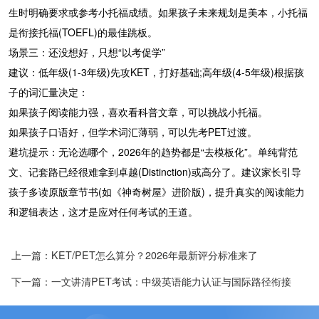
生时明确要求或参考小托福成绩。如果孩子未来规划是美本，小托福
是衔接托福(TOEFL)的最佳跳板。
场景三：还没想好，只想“以考促学”
建议：低年级(1-3年级)先攻KET，打好基础;高年级(4-5年级)根据孩
子的词汇量决定：
如果孩子阅读能力强，喜欢看科普文章，可以挑战小托福。
如果孩子口语好，但学术词汇薄弱，可以先考PET过渡。
避坑提示：无论选哪个，2026年的趋势都是“去模板化”。单纯背范
文、记套路已经很难拿到卓越(Distinction)或高分了。建议家长引导
孩子多读原版章节书(如《神奇树屋》进阶版)，提升真实的阅读能力
和逻辑表达，这才是应对任何考试的王道。
上一篇：KET/PET怎么算分？2026年最新评分标准来了
下一篇：一文讲清PET考试：中级英语能力认证与国际路径衔接