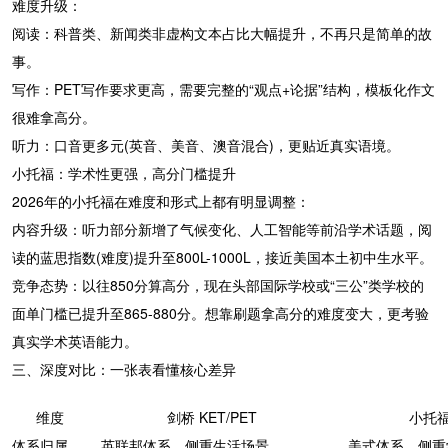
难度升级：
阅读：科普类、新闻类非虚构文本占比大幅提升，不再只是简单的故
事。
写作：PET写作要求更高，需要完整的“观点+论据”结构，模板化作文
很难拿高分。
听力：口音更多元(英音、美音、澳音混合)，更贴近真实语境。
小托福：学术性更强，高分门槛提升
2026年的小托福在难度和形式上都有明显调整：
内容升级：听力部分新增了气候变化、人工智能等前沿学术话题，阅
读的蓝思指数(难度)提升至800L-1000L，接近美国本土初中生水平。
竞争态势：以往850分算高分，现在头部国际学校或“三公”类学校的
面单门槛已提升至865-880分。想靠刷题拿高分的难度变大，更考验
真实学术英语能力。
三、深度对比：一张表看懂核心差异
维度
剑桥 KET/PET
小托福 
体系归属
英联邦体系，侧重生活场景
美式体系，侧重