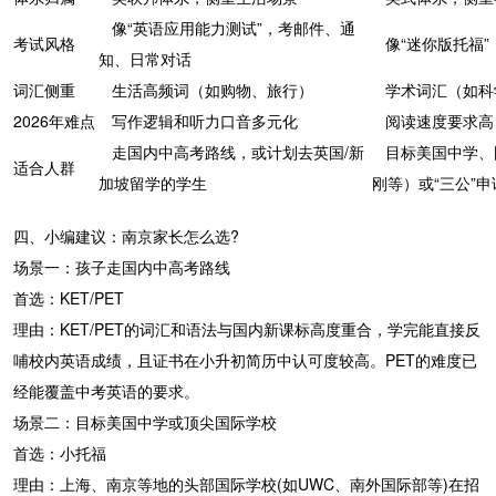
像“英语应用能力测试”，考邮件、通
考试风格
像“迷你版托福”
知、日常对话
词汇侧重
生活高频词（如购物、旅行）
学术词汇（如科
2026年难点
写作逻辑和听力口音多元化
阅读速度要求高
走国内中高考路线，或计划去英国/新
目标美国中学、
适合人群
加坡留学的学生
刚等）或“三公”申
四、小编建议：南京家长怎么选?
场景一：孩子走国内中高考路线
首选：KET/PET
理由：KET/PET的词汇和语法与国内新课标高度重合，学完能直接反
哺校内英语成绩，且证书在小升初简历中认可度较高。PET的难度已
经能覆盖中考英语的要求。
场景二：目标美国中学或顶尖国际学校
首选：小托福
理由：上海、南京等地的头部国际学校(如UWC、南外国际部等)在招