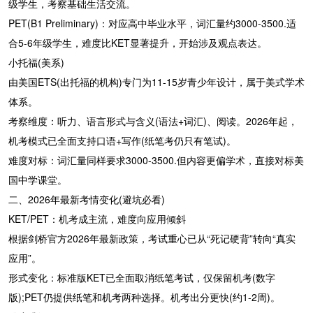
级学生，考察基础生活交流。
PET(B1 Preliminary)：对应高中毕业水平，词汇量约3000-3500.适
合5-6年级学生，难度比KET显著提升，开始涉及观点表达。
小托福(美系)
由美国ETS(出托福的机构)专门为11-15岁青少年设计，属于美式学术
体系。
考察维度：听力、语言形式与含义(语法+词汇)、阅读。2026年起，
机考模式已全面支持口语+写作(纸笔考仍只有笔试)。
难度对标：词汇量同样要求3000-3500.但内容更偏学术，直接对标美
国中学课堂。
二、2026年最新考情变化(避坑必看)
KET/PET：机考成主流，难度向应用倾斜
根据剑桥官方2026年最新政策，考试重心已从“死记硬背”转向“真实
应用”。
形式变化：标准版KET已全面取消纸笔考试，仅保留机考(数字
版);PET仍提供纸笔和机考两种选择。机考出分更快(约1-2周)。