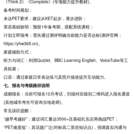
《Think 2》《Complete》(专项能力提升教材)。
备考时间规划：
未达PET要求：建议从KET起步，逐步进阶；
英语基础较弱：预留1年备考期，搭配系统课程；
计划立即报考：需先通过测评明确当前能力是否达标(测评官网：
https://yhw365.cn)。
家庭辅助方式：
听力与词汇：利用Quizlet、BBC Learning English、VoiceTube等工
具拓展；
口语：通过家庭日常表达练习及照片描述提升互动能力。
七、报名与考级路径说明
成都报名：当前可报名12月考试，扫描对应级别二维码进入报名通道
(其他城市考生可咨询当地老师)。
常见误区提醒：
“越早考越好”：建议词汇量达3500+且基础扎实后再挑战PET；
“PET难度低”：其话题广泛(对标高二英语知识点)，强调真实沟通与