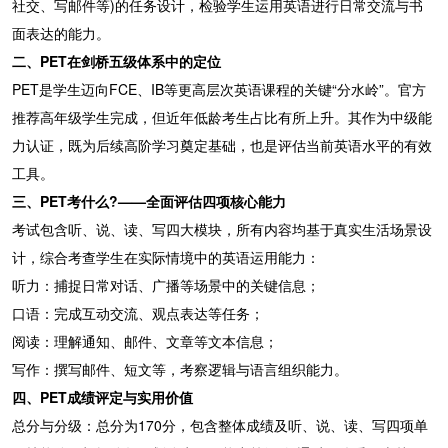
社交、写邮件等)的任务设计，检验学生运用英语进行日常交流与书
面表达的能力。
二、PET在剑桥五级体系中的定位
PET是学生迈向FCE、IB等更高层次英语课程的关键“分水岭”。官方
推荐高年级学生完成，但近年低龄考生占比有所上升。其作为中级能
力认证，既为后续高阶学习奠定基础，也是评估当前英语水平的有效
工具。
三、PET考什么?——全面评估四项核心能力
考试包含听、说、读、写四大模块，所有内容均基于真实生活场景设
计，综合考查学生在实际情境中的英语运用能力：
听力：捕捉日常对话、广播等场景中的关键信息；
口语：完成互动交流、观点表达等任务；
阅读：理解通知、邮件、文章等文本信息；
写作：撰写邮件、短文等，考察逻辑与语言组织能力。
四、PET成绩评定与实用价值
总分与分级：总分为170分，包含整体成绩及听、说、读、写四项单