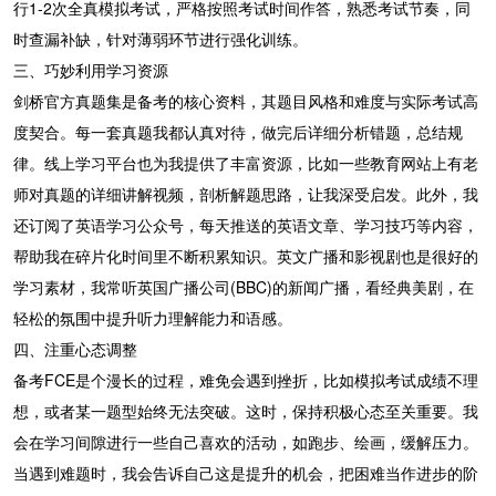
行1-2次全真模拟考试，严格按照考试时间作答，熟悉考试节奏，同
时查漏补缺，针对薄弱环节进行强化训练。
三、巧妙利用学习资源
剑桥官方真题集是备考的核心资料，其题目风格和难度与实际考试高
度契合。每一套真题我都认真对待，做完后详细分析错题，总结规
律。线上学习平台也为我提供了丰富资源，比如一些教育网站上有老
师对真题的详细讲解视频，剖析解题思路，让我深受启发。此外，我
还订阅了英语学习公众号，每天推送的英语文章、学习技巧等内容，
帮助我在碎片化时间里不断积累知识。英文广播和影视剧也是很好的
学习素材，我常听英国广播公司(BBC)的新闻广播，看经典美剧，在
轻松的氛围中提升听力理解能力和语感。
四、注重心态调整
备考FCE是个漫长的过程，难免会遇到挫折，比如模拟考试成绩不理
想，或者某一题型始终无法突破。这时，保持积极心态至关重要。我
会在学习间隙进行一些自己喜欢的活动，如跑步、绘画，缓解压力。
当遇到难题时，我会告诉自己这是提升的机会，把困难当作进步的阶