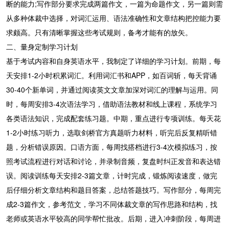
断的能力;写作部分要求完成两篇作文，一篇为命题作文，另一篇则需
从多种体裁中选择，对词汇运用、语法准确性和文章结构把控能力要
求颇高。只有清晰掌握这些考试规则，备考才能有的放矢。
二、量身定制学习计划
基于考试内容和自身英语水平，我制定了详细的学习计划。前期，每
天安排1-2小时积累词汇。利用词汇书和APP，如百词斩，每天背诵
30-40个新单词，并通过阅读英文文章加深对词汇的理解与运用。同
时，每周安排3-4次语法学习，借助语法教材和线上课程，系统学习
各类语法知识，完成配套练习题。中期，重点进行专项训练。每天花
1-2小时练习听力，选取剑桥官方真题听力材料，听完后反复精听错
题，分析错误原因。口语方面，每周找搭档进行3-4次模拟练习，按
照考试流程进行对话和讨论，并录制音频，复盘时纠正发音和表达错
误。阅读训练每天安排2-3篇文章，计时完成，锻炼阅读速度，做完
后仔细分析文章结构和题目答案，总结答题技巧。写作部分，每周完
成2-3篇作文，参考范文，学习不同体裁文章的写作思路和结构，找
老师或英语水平较高的同学帮忙批改。后期，进入冲刺阶段，每周进