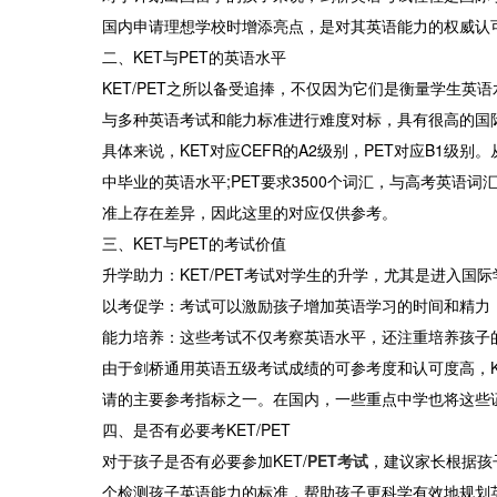
国内申请理想学校时增添亮点，是对其英语能力的权威认
二、KET与PET的英语水平
KET/PET之所以备受追捧，不仅因为它们是衡量学生
与多种英语考试和能力标准进行难度对标，具有很高的国
具体来说，KET对应CEFR的A2级别，PET对应B1级别
中毕业的英语水平;PET要求3500个词汇，与高考英语
准上存在差异，因此这里的对应仅供参考。
三、KET与PET的考试价值
升学助力：KET/PET考试对学生的升学，尤其是进入国
以考促学：考试可以激励孩子增加英语学习的时间和精力
能力培养：这些考试不仅考察英语水平，还注重培养孩子
由于剑桥通用英语五级考试成绩的可参考度和认可度高，K
请的主要参考指标之一。在国内，一些重点中学也将这些
四、是否有必要考KET/PET
对于孩子是否有必要参加KET/
PET考试
，建议家长根据孩
个检测孩子英语能力的标准，帮助孩子更科学有效地规划